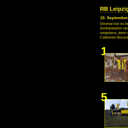
RB Leipzi
10. September
Diesmal war es be
Zentralstadion ver
vergebens, denn wi
Calbenser Borusse
1
5