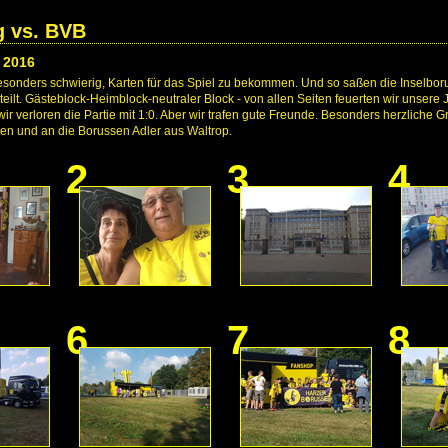
g vs. BVB
 2016
sonders schwierig, Karten für das Spiel zu bekommen. Und so saßen die Inselbo
teilt. Gästeblock-Heimblock-neutraler Block - von allen Seiten feuerten wir unsere 
r verloren die Partie mit 1:0. Aber wir trafen gute Freunde. Besonders herzliche G
n und an die Borussen Adler aus Waltrop.
2
3
4
6
7
8