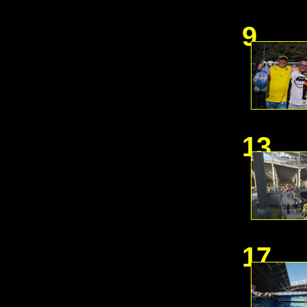
9
13
17