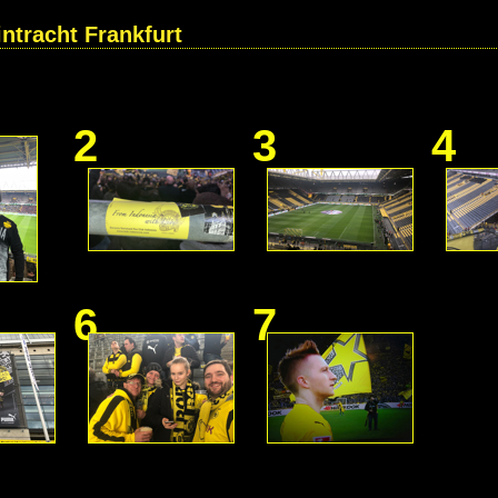
ntracht Frankfurt
2
3
4
6
7