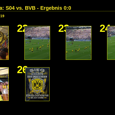
a: S04 vs. BVB - Ergebnis 0:0
019
22
23
24
26