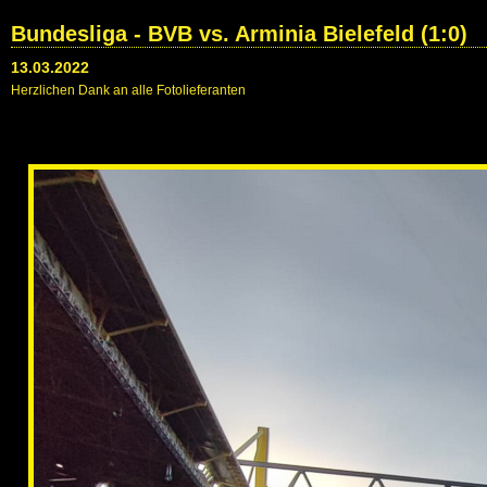
Bundesliga - BVB vs. Arminia Bielefeld (1:0)
13.03.2022
Herzlichen Dank an alle Fotolieferanten