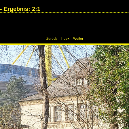
- Ergebnis: 2:1
Zurück
Index
Weiter