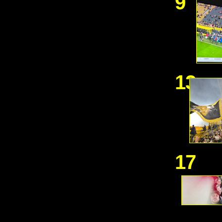
9
13
17