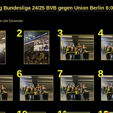
ag Bundesliga 24/25 BVB gegen Union Berlin 6:0
n alle Einsender
2
3
4
6
7
8