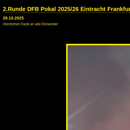
2.Runde DFB Pokal 2025/26 Eintracht Frankfur
28.10.2025
Herzlichen Dank an alle Einsender