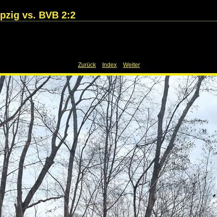
ipzig vs. BVB 2:2
Zurück
Index
Weiter