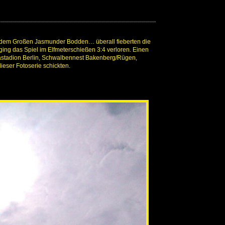
auf dem Großen Jasmunder Bodden… überall fieberten die
ing das Spiel im Elfmeterschießen 3:4 verloren. Einen
piastadion Berlin, Schwalbennest Bakenberg/Rügen,
eser Fotoserie schickten.