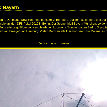
C Bayern
In Berlin, Dortmund, New York, Hamburg, Zeitz, Bernburg, auf dem Bakenberg und 
inale um den DFB-Pokal 2016 in Berlin. Der Gegner hieß Bayern München. Leider g
e Fotoserie zeigt Bilder von verschiedenen Locations (Sommergarten Berlin, Olym
von Breege" und Hamburg. Vielen Dank an alle Inselborussen, die Material zu di
Zurück
Index
Weiter