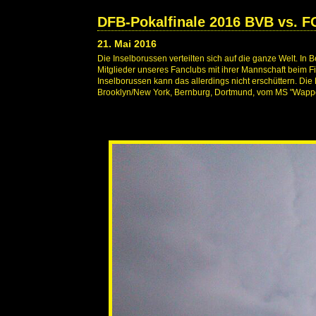
DFB-Pokalfinale 2016 BVB vs. F
21. Mai 2016
Die Inselborussen verteilten sich auf die ganze Welt. 
Mitglieder unseres Fanclubs mit ihrer Mannschaft beim F
Inselborussen kann das allerdings nicht erschüttern. Di
Brooklyn/New York, Bernburg, Dortmund, vom MS "Wappen 