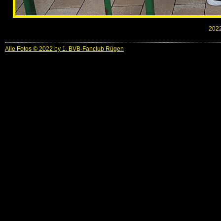
2022
Alle Fotos © 2022 by 1. BVB-Fanclub Rügen